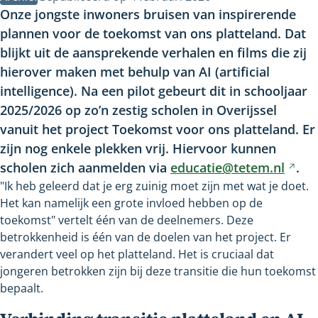
Onze jongste inwoners bruisen van inspirerende
plannen voor de toekomst van ons platteland. Dat
blijkt uit de aansprekende verhalen en films die zij
hierover maken met behulp van AI (artificial
intelligence). Na een pilot gebeurt dit in schooljaar
2025/2026 op zo’n zestig scholen in Overijssel
vanuit het project Toekomst voor ons platteland. Er
zijn nog enkele plekken vrij. Hiervoor kunnen
scholen zich aanmelden via
educatie@tetem.nl
Ver
.
"Ik heb geleerd dat je erg zuinig moet zijn met wat je doet.
naa
Het kan namelijk een grote invloed hebben op de
een
toekomst" vertelt één van de deelnemers. Deze
and
betrokkenheid is één van de doelen van het project. Er
web
verandert veel op het platteland. Het is cruciaal dat
jongeren betrokken zijn bij deze transitie die hun toekomst
bepaalt.