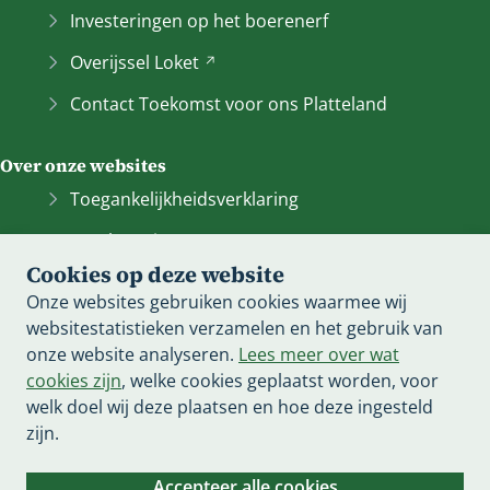
n
Investeringen op het boerenerf
a
Overijssel
Loket
(Verwijst
a
naar
r
Contact Toekomst voor ons Platteland
een
e
andere
e
Over onze websites
website)
n
a
Toegankelijkheidsverklaring
n
Bescherming persoonsgegevens
d
Cookies op deze website
e
Informatiebeveiliging
Onze websites gebruiken cookies waarmee wij
r
Cookieverklaring
websitestatistieken verzamelen en het gebruik van
e
onze website analyseren.
Lees meer over wat
w
Proclaimer
cookies zijn
, welke cookies geplaatst worden, voor
e
Archief van deze
website
(Verwijst
welk doel wij deze plaatsen en hoe deze ingesteld
b
naar
zijn.
s
een
i
andere
t
Accepteer alle cookies