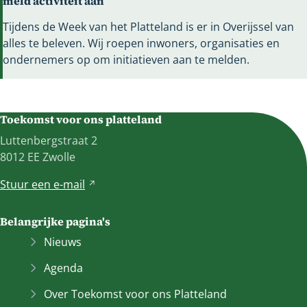
meld activiteit aan
Tijdens de Week van het Platteland is er in Overijssel van
alles te beleven. Wij roepen inwoners, organisaties en
ondernemers op om initiatieven aan te melden.
Toekomst voor ons platteland
Luttenbergstraat 2
8012 EE Zwolle
Stuur een
e-mail
V
e
r
Belangrijke pagina's
w
Nieuws
i
j
Agenda
s
Over Toekomst voor ons Platteland
t