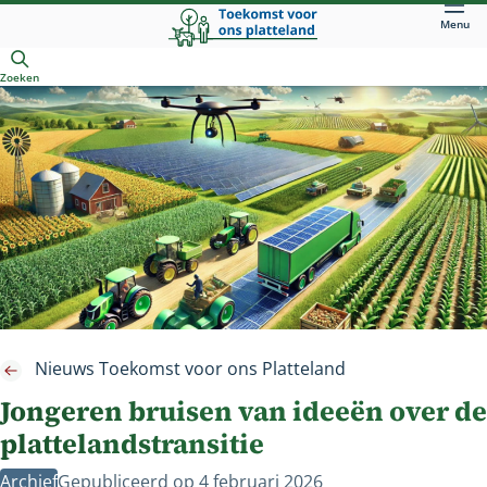
Direct
Menu
naar
Openen
hoofdinhoud
Zoeken
Nieuws Toekomst voor ons Platteland
Jongeren bruisen van ideeën over de
plattelandstransitie
Archief
Gepubliceerd op
4 februari 2026