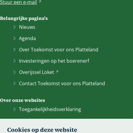
Stuur een
e-mail
V
e
r
Belangrijke pagina's
w
Nieuws
i
j
Agenda
s
Over Toekomst voor ons Platteland
t
n
Investeringen op het boerenerf
a
Overijssel
Loket
(Verwijst
a
naar
r
Contact Toekomst voor ons Platteland
een
e
andere
e
Over onze websites
website)
n
a
Toegankelijkheidsverklaring
n
Bescherming persoonsgegevens
d
Cookies op deze website
e
Informatiebeveiliging