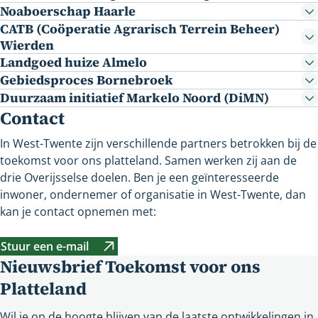
Noaboerschap Haarle
CATB (Coöperatie Agrarisch Terrein Beheer)
Wierden
Landgoed huize Almelo
Gebiedsproces Bornebroek
Duurzaam initiatief Markelo Noord (DiMN)
Contact
In West-Twente zijn verschillende partners betrokken bij de
toekomst voor ons platteland. Samen werken zij aan de
drie Overijsselse doelen. Ben je een geïnteresseerde
inwoner, ondernemer of organisatie in West-Twente, dan
kan je contact opnemen met:
Stuur een e-mail
Verwijst
Nieuwsbrief Toekomst voor ons
naar
Platteland
een
andere
Wil je op de hoogte blijven van de laatste ontwikkelingen in