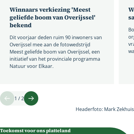
Winnaars verkiezing 'Meest
W
geliefde boom van Overijssel'
s
bekend
Bo
or
Dit voorjaar deden ruim 90 inwoners van
vr
Overijssel mee aan de fotowedstrijd
wa
Meest geliefde boom van Overijssel, een
initiatief van het provinciale programma
Natuur voor Elkaar.
1 / 2
Vorige
Volgende
Headerfoto: Mark Zekhuis
Toekomst voor ons platteland