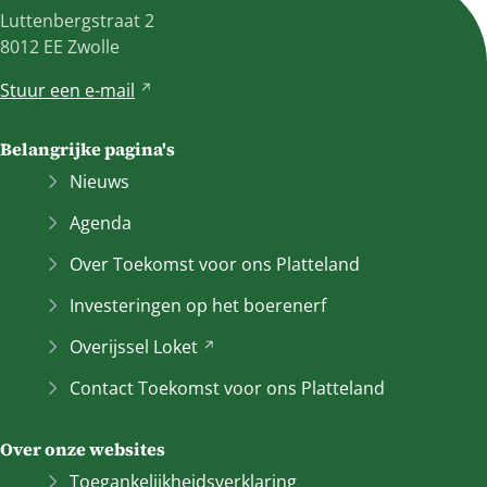
Luttenbergstraat 2
8012 EE Zwolle
Stuur een
e-mail
V
e
r
Belangrijke pagina's
w
Nieuws
i
j
Agenda
s
Over Toekomst voor ons Platteland
t
n
Investeringen op het boerenerf
a
Overijssel
Loket
(Verwijst
a
naar
r
Contact Toekomst voor ons Platteland
een
e
andere
e
Over onze websites
website)
n
a
Toegankelijkheidsverklaring