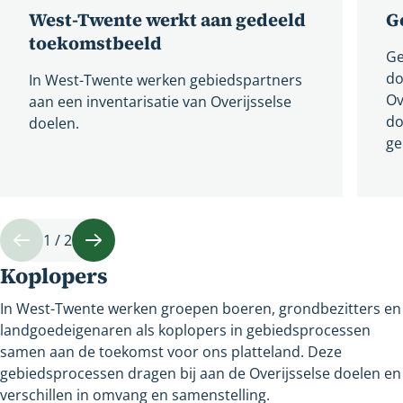
West-Twente werkt aan gedeeld
G
toekomstbeeld
Ge
do
In West-Twente werken gebiedspartners
Ov
aan een inventarisatie van Overijsselse
do
doelen.
ge
1 / 2
Vorige
Volgende
Koplopers
In West-Twente werken groepen boeren, grondbezitters en
landgoedeigenaren als koplopers in gebiedsprocessen
samen aan de toekomst voor ons platteland. Deze
gebiedsprocessen dragen bij aan de Overijsselse doelen en
verschillen in omvang en samenstelling.