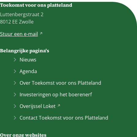
Toekomst voor ons platteland
Luttenbergstraat 2
8012 EE Zwolle
Stuur een
e-mail
V
e
r
Belangrijke pagina's
w
Nieuws
i
j
Agenda
s
Over Toekomst voor ons Platteland
t
n
Investeringen op het boerenerf
a
Overijssel
Loket
(Verwijst
a
naar
r
Contact Toekomst voor ons Platteland
een
e
andere
e
Over onze websites
website)
n