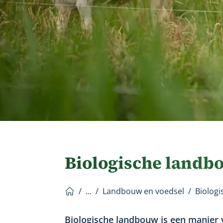
Biologische landb
/
...
/
Landbouw en voedsel
/
Biolog
Home
Biologische landbouw is een manier