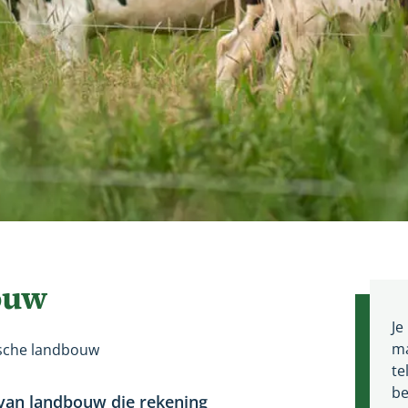
ouw
Je
ma
ische landbouw
te
be
 van landbouw die rekening