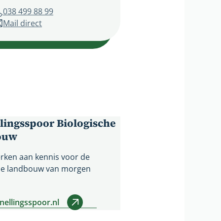
Telefoonnummer
038 499 88 99
Mail direct
naar
toekomstvooronsplatteland@overijssel.nl
lingsspoor Biologische
ouw
ken aan kennis voor de
he landbouw van morgen
nellingsspoor.nl