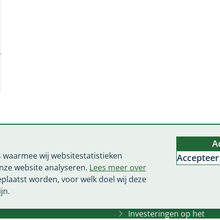
,
 voor ons platteland
Belangrijke pagina's
A
gstraat 2
Nieuws
 waarmee wij websitestatistieken
Accepteer
wolle
Agenda
nze website analyseren.
Lees meer over
n
e-mail
V
eplaatst worden, voor welk doel wij deze
Over Toekomst voor
e
jn.
ons Platteland
r
w
Investeringen op het