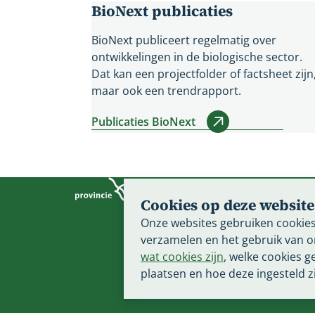
BioNext publicaties
BioNext publiceert regelmatig over
ontwikkelingen in de biologische sector.
Dat kan een projectfolder of factsheet zijn
maar ook een trendrapport.
Publicaties BioNext
Toekomst
Cookies op deze website
Luttenber
Onze websites gebruiken cookies
8012 EE Z
verzamelen en het gebruik van o
Stuur ee
wat cookies zijn
, welke cookies g
plaatsen en hoe deze ingesteld zi