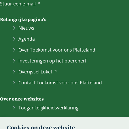
Stuur een
e-mail
V
e
r
Belangrijke pagina's
w
Nieuws
i
j
Agenda
s
Over Toekomst voor ons Platteland
t
n
Investeringen op het boerenerf
a
Overijssel
Loket
(Verwijst
a
naar
r
Contact Toekomst voor ons Platteland
een
e
andere
e
Over onze websites
website)
n
a
Toegankelijkheidsverklaring
n
Bescherming persoonsgegevens
d
Cookies op deze website
e