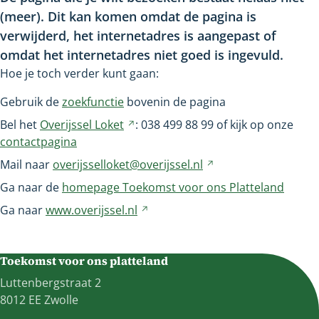
(meer). Dit kan komen omdat de pagina is
verwijderd, het internetadres is aangepast of
omdat het internetadres niet goed is ingevuld.
Hoe je toch verder kunt gaan:
Gebruik de
zoekfunctie
bovenin de pagina
Bel het
Overijssel
Loket
Verwijst
: 038
499
88
99 of kijk op onze
contactpagina
naar
een
Mail naar
overijsselloket@overijssel.nl
Verwijst
andere
naar
Ga naar de
homepage Toekomst voor ons Platteland
website
een
Ga naar
www.overijssel.nl
Verwijst
andere
naar
website
een
Toekomst voor ons platteland
andere
website
Luttenbergstraat 2
8012 EE Zwolle