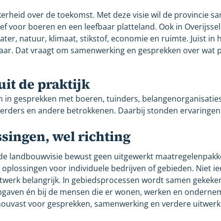
kerheid over de toekomst. Met deze visie wil de provincie 
ef voor boeren en een leefbaar platteland. Ook in Overijsse
r, natuur, klimaat, stikstof, economie en ruimte. Juist in h
kaar. Dat vraagt om samenwerking en gesprekken over wat 
t de praktijk
en in gesprekken met boeren, tuinders, belangenorganisatie
rders en andere betrokkenen. Daarbij stonden ervaringen u
singen, wel richting
de landbouwvisie bewust geen uitgewerkt maatregelenpakket 
plossingen voor individuele bedrijven of gebieden. Niet ie
atwerk belangrijk. In gebiedsprocessen wordt samen gekeke
opgaven én bij de mensen die er wonen, werken en onderne
houvast voor gesprekken, samenwerking en verdere uitwerkin