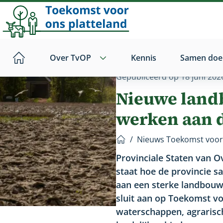
Direct
naar
hoofdinhoud
Over TvOP
Kennis
Samen doe
Home
Gepubliceerd op
18 juni 202
Nieuwe land
werken aan d
/
Nieuws Toekomst voor 
Home
Provinciale Staten van O
staat hoe de provincie 
aan een sterke landbouws
sluit aan op Toekomst vo
waterschappen, agraris