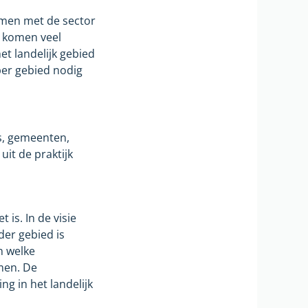
samen met de sector
l komen veel
et landelijk gebied
per gebied nodig
s, gemeenten,
it de praktijk
is. In de visie
der gebied is
n welke
men. De
g in het landelijk