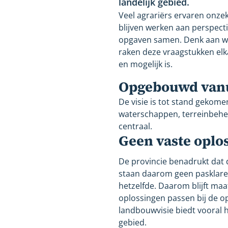
landelijk gebied.
Veel agrariërs ervaren onze
blijven werken aan perspecti
opgaven samen. Denk aan wate
raken deze vraagstukken el
en mogelijk is.
Opgebouwd vanui
De visie is tot stand gekom
waterschappen, terreinbehee
centraal.
Geen vaste oplos
De provincie benadrukt dat 
staan daarom geen pasklare o
hetzelfde. Daarom blijft ma
oplossingen passen bij de 
landbouwvisie biedt vooral 
gebied.