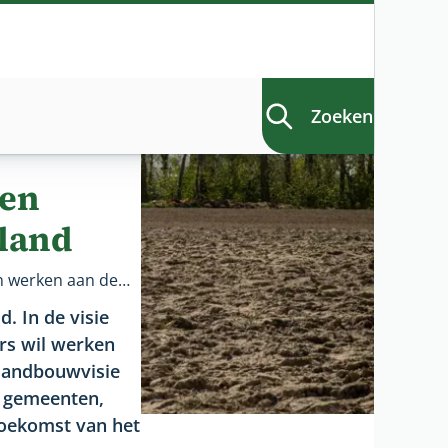
Zoeken
men
eland
Nieuwe landbouwvisie vastgesteld: samen werken aan de toekomst voor ons platteland
. In de visie
rs wil werken
 landbouwvisie
, gemeenten,
toekomst van het