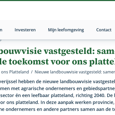
n
Investeren
Mijn leefomgeving
Contact
6
bouwvisie vastgesteld: sa
e toekomst voor ons platt
ons Platteland
/
verijssel hebben de nieuwe landbouwvisie vastgesteld
samen met agrarische ondernemers en gebiedspartne
ector én een leefbaar platteland, richting 2040. De
or ons platteland. In deze aanpak werken provincie
che ondernemers en andere partners samen aan de 