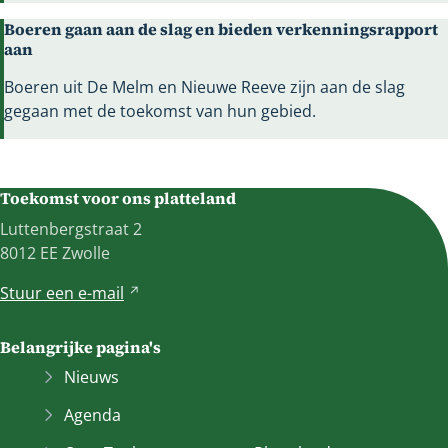
Boeren gaan aan de slag en bieden verkenningsrapport
aan
Boeren uit De Melm en Nieuwe Reeve zijn aan de slag
gegaan met de toekomst van hun gebied.
Toekomst voor ons platteland
Luttenbergstraat 2
8012 EE Zwolle
Stuur een
e-mail
V
e
r
Belangrijke pagina's
w
Nieuws
i
j
Agenda
s