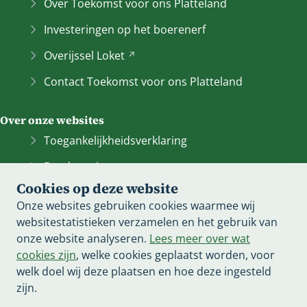
Over Toekomst voor ons Platteland
t
n
Investeringen op het boerenerf
a
Overijssel
Loket
(Verwijst
a
naar
r
Contact Toekomst voor ons Platteland
een
e
andere
e
Over onze websites
website)
n
a
Toegankelijkheidsverklaring
n
Bescherming persoonsgegevens
d
Cookies op deze website
e
Informatiebeveiliging
Onze websites gebruiken cookies waarmee wij
r
Cookieverklaring
websitestatistieken verzamelen en het gebruik van
e
onze website analyseren.
Lees meer over wat
w
Proclaimer
cookies zijn
, welke cookies geplaatst worden, voor
e
Archief van deze
website
(Verwijst
welk doel wij deze plaatsen en hoe deze ingesteld
b
naar
zijn.
s
een
i