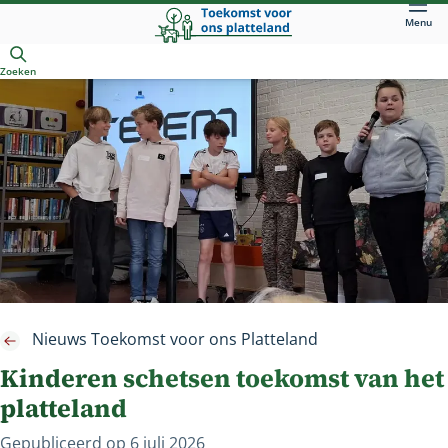
Direct
Menu
naar
Openen
hoofdinhoud
Zoeken
Nieuws Toekomst voor ons Platteland
Kinderen schetsen toekomst van het
platteland
Gepubliceerd op
6 juli 2026