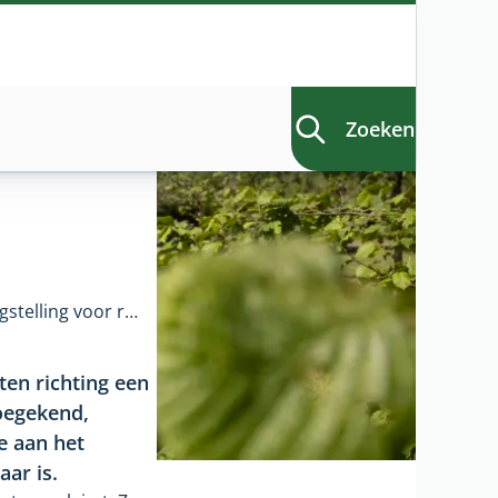
Zoeken
Boeren verduurzamen volop: grote belangstelling voor regelingen
ten richting een
toegekend,
e aan het
ar is.