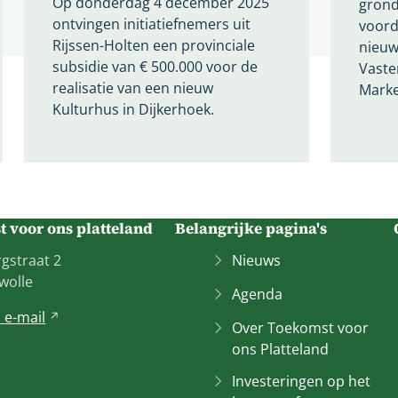
Op donderdag 4 december 2025
grond
ontvingen initiatiefnemers uit
voord
Rijssen-Holten een provinciale
nieuw
subsidie van € 500.000 voor de
Vaster
realisatie van een nieuw
Marke
Kulturhus in Dijkerhoek.
 voor ons platteland
Belangrijke pagina's
gstraat 2
Nieuws
wolle
Agenda
n
e-mail
V
Over Toekomst voor
e
ons Platteland
r
w
Investeringen op het