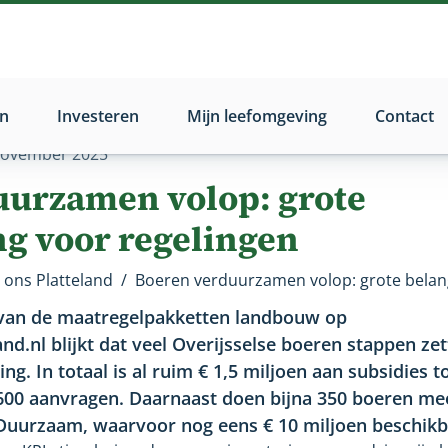
n
Investeren
Mijn leefomgeving
Contact
november 2025
uurzamen volop: grote
ng voor regelingen
ons Platteland
/
g van de maatregelpakketten landbouw op
d.nl blijkt dat veel Overijsselse boeren stappen zet
g. In totaal is al ruim € 1,5 miljoen aan subsidies 
600 aanvragen. Daarnaast doen bijna 350 boeren me
 Duurzaam, waarvoor nog eens € 10 miljoen beschikba