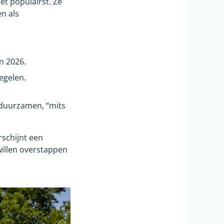
et populairst. Ze
en als
n 2026.
egelen.
rduurzamen, “mits
schijnt een
willen overstappen