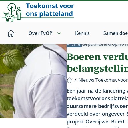
Direct
naar
hoofdinhoud
Over TvOP
Kennis
Samen doe
Home
Archief
Gepubliceerd op
10 
Boeren verd
belangstelli
/
Nieuws Toekomst voor 
Home
Een jaar na de lancerin
toekomstvooronsplattelan
duurzamere bedrijfsvoerin
verdeeld over ongeveer 
project Overijssel Boert