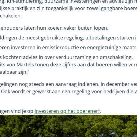
, KPI-stimulering, duurzame investeringen en advies zijn h
ijkse praktijk en zijn toegankelijk voor zowel gangbare boer
chakelen:
ehouders laten hun koeien vaker buiten lopen.
dingen de meest gebruikte regeling; uitbetalingen starten i
oeren investeren in emissiereductie en energiezuinige maatr
s kochten advies in over verduurzaming en omschakeling.
s von Martels tonen deze cijfers aan dat boeren willen ve
aalbaar zijn.”
elingen nog steeds een aanvraag indienen. In december ver
. Ook wordt er gewerkt aan een regeling voor bedrijven die 
ingen vind je op
Investeren op het boerenerf
.