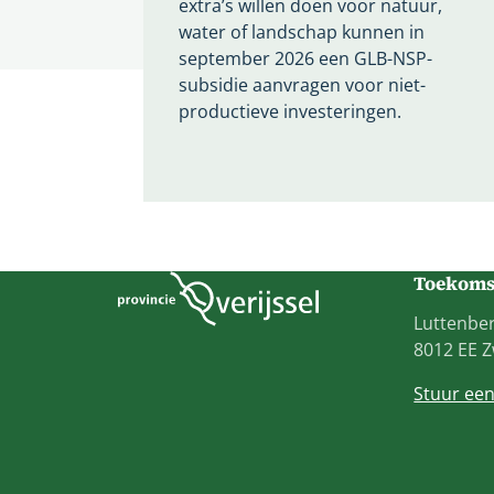
extra’s willen doen voor natuur,
water of landschap kunnen in
september 2026 een GLB-NSP-
subsidie aanvragen voor niet-
productieve investeringen.
Toekomst
Luttenber
8012 EE Z
Stuur ee