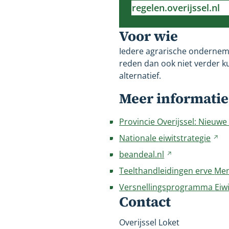
regelen.overijssel.nl
Verwijst
naar
Voor wie
een
Iedere agrarische ondernemi
andere
reden dan ook niet verder ku
website
alternatief.
Meer informatie
Provincie Overijssel: Nieuw
Nationale
eiwitstrategie
Ve
na
beandeal.nl
Verwijst
ee
naar
Teelthandleidingen erve
Men
an
een
Versnellingsprogramma
Eiwi
we
andere
Contact
website
Overijssel Loket