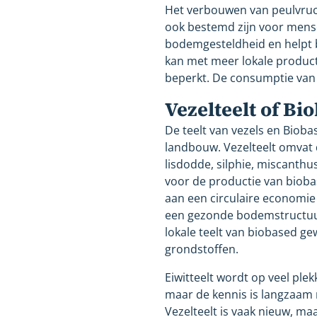
Het verbouwen van peulvruch
ook bestemd zijn voor mense
bodemgesteldheid en helpt b
kan met meer lokale product
beperkt. De consumptie van 
Vezelteelt of B
De teelt van vezels en Biob
landbouw. Vezelteelt omvat 
lisdodde, silphie, miscanth
voor de productie van biobas
aan een circulaire economi
een gezonde bodemstructuur 
lokale teelt van biobased g
grondstoffen.
Eiwitteelt wordt op veel pl
maar de kennis is langzaam
Vezelteelt is vaak nieuw, ma