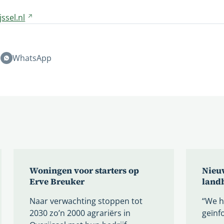
website
ssel.nl
Verwijst
naar
een
andere
n
WhatsApp
website
Woningen voor starters op
Nieu
Erve Breuker
land
Naar verwachting stoppen tot
“We h
2030 zo’n 2000 agrariërs in
geïnf