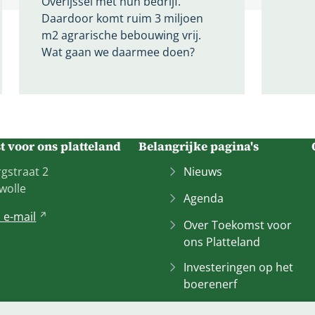
Overijssel met hun bedrijf.
Daardoor komt ruim 3 miljoen
m2 agrarische bebouwing vrij.
Wat gaan we daarmee doen?
 voor ons platteland
Belangrijke pagina's
gstraat 2
Nieuws
wolle
Agenda
n
e-mail
V
Over Toekomst voor
e
ons Platteland
r
w
Investeringen op het
i
boerenerf
j
Overijssel
Loket
(Verwij