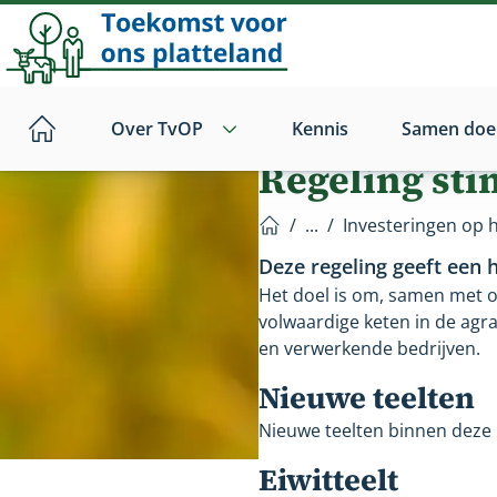
Direct
naar
hoofdinhoud
Over TvOP
Kennis
Samen doe
Home
Regeling sti
/
...
/
Investeringen op 
Home
Deze regeling geeft een 
Het doel is om, samen met o
volwaardige keten in de agra
en verwerkende bedrijven.
Nieuwe teelten
Nieuwe teelten binnen deze r
Eiwitteelt