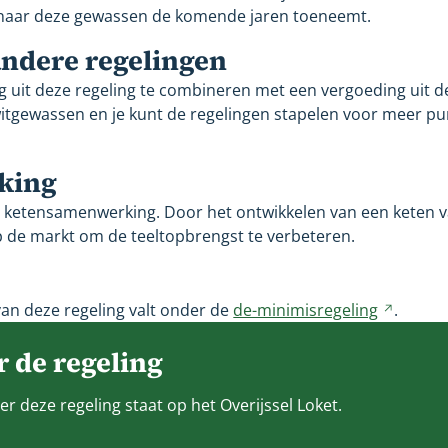
g naar deze gewassen de komende jaren toeneemt.
andere regelingen
g uit deze regeling te combineren met een vergoeding uit de
iwitgewassen en je kunt de regelingen stapelen voor meer p
king
is ketensamenwerking. Door het ontwikkelen van een keten 
 de markt om de teeltopbrengst te verbeteren.
van deze regeling valt onder de
de-minimisregeling
Verwijs
.
naar
 de regeling
een
ander
er deze regeling staat op het Overijssel Loket.
websit