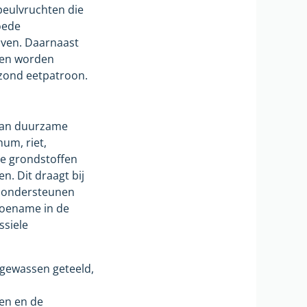
peulvruchten die
oede
jven. Daarnaast
nden worden
ezond eetpatroon.
 van duurzame
um, riet,
le grondstoffen
n. Dit draagt bij
n ondersteunen
toename in de
ssiele
 gewassen geteeld,
ten en de