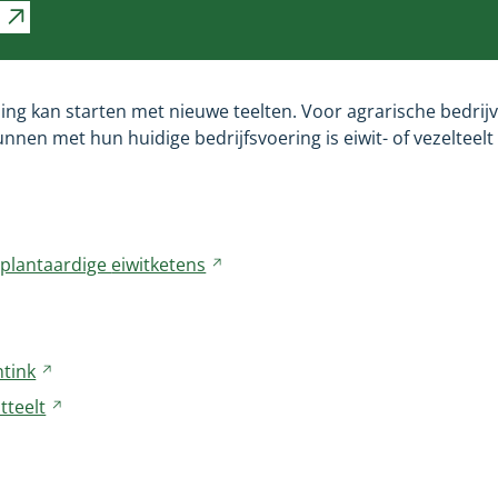
ng kan starten met nieuwe teelten. Voor agrarische bedrij
nnen met hun huidige bedrijfsvoering is eiwit- of vezelteel
e plantaardige
eiwitketens
Verwijst
naar
rwijst
een
ar
andere
n
tink
Verwijst
website
dere
naar
tteelt
bsite
Verwijst
een
naar
andere
een
website
andere