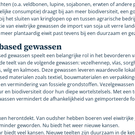
ten (o.a. veldbonen, lupine, sojabonen, erwten of andere 
lijke consumptie) draagt bij aan meer biodiversiteit, een g
ij het sluiten van kringlopen op en tussen agrarische bedri
ie van eiwitrijke gewassen de import van soja uit verre la
meer plantaardig eiwit past tevens bij een duurzaam en g
iobased gewassen
ased gewassen speelt een belangrijke rol in het bevorderen
de teelt van de volgende gewassen: vezelhennep, vlas, sorgh
us, wilg en kalmoes. Deze gewassen leveren waardevolle loka
ed materialen zoals textiel, bouwmaterialen en verpakkinge
e en vermindering van fossiele grondstoffen. Vezelgewasse
en biodiversiteit door hun diepe wortelstelsels. Met een 
ewassen vermindert de afhankelijkheid van geïmporteerde fo
ekken herontdekt. Van oudsher hebben boeren veel eiwitrijke
 minder geworden. Nu biedt het weer nieuwe kansen.
ar biedt veel kansen. Nieuwe teelten zijn duurzaam in de ke