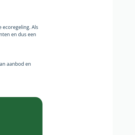
 ecoregeling. Als
unten en dus een
van aanbod en
t
e
e