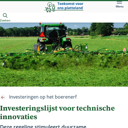
Direct
Menu
naar
Openen
hoofdinhoud
Zoeken
Investeringen op het boerenerf
Investeringslijst voor technische
innovaties
Deze regeling stimuleert duurzame