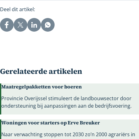
naar
Deel dit artikel:
een
andere
website
Gerelateerde artikelen
Maatregelpakketten voor boeren
Provincie Overijssel stimuleert de landbouwsector door
ondersteuning bij aanpassingen aan de bedrijfsvoering.
Woningen voor starters op Erve Breuker
Naar verwachting stoppen tot 2030 zo’n 2000 agrariërs in