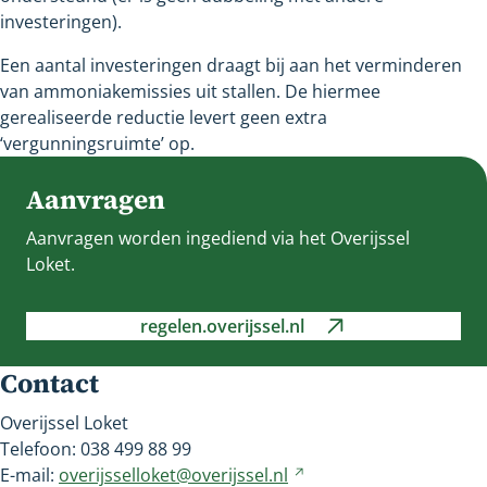
investeringen).
Een aantal investeringen draagt bij aan het verminderen
van ammoniakemissies uit stallen. De hiermee
gerealiseerde reductie levert geen extra
‘vergunningsruimte’ op.
Aanvragen
Aanvragen worden ingediend via het Overijssel
Loket.
regelen.overijssel.nl
Verwijst
naar
Contact
een
andere
Overijssel Loket
website
Telefoon: 038 499 88 99
E-mail:
overijsselloket@overijssel.nl
Verwijst