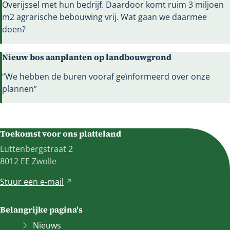
Overijssel met hun bedrijf. Daardoor komt ruim 3 miljoen
m2 agrarische bebouwing vrij. Wat gaan we daarmee
doen?
Nieuw bos aanplanten op landbouwgrond
“We hebben de buren vooraf geïnformeerd over onze
plannen”
Toekomst voor ons platteland
Luttenbergstraat 2
8012 EE Zwolle
Stuur een
e-mail
V
e
r
Belangrijke pagina's
w
Nieuws