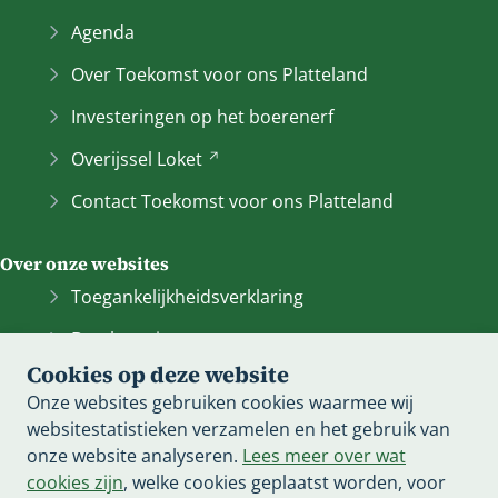
i
j
Agenda
s
Over Toekomst voor ons Platteland
t
n
Investeringen op het boerenerf
a
Overijssel
Loket
(Verwijst
a
naar
r
Contact Toekomst voor ons Platteland
een
e
andere
e
Over onze websites
website)
n
a
Toegankelijkheidsverklaring
n
Bescherming persoonsgegevens
d
Cookies op deze website
e
Informatiebeveiliging
Onze websites gebruiken cookies waarmee wij
r
Cookieverklaring
websitestatistieken verzamelen en het gebruik van
e
onze website analyseren.
Lees meer over wat
w
Proclaimer
cookies zijn
, welke cookies geplaatst worden, voor
e