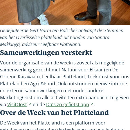
Gedeputeerde Gert Harm ten Bolscher ontvangt de ‘Stemmen
van het Overijsselse platteland’ uit handen van Sandra
Makkinga, adviseur Leefbaar Platteland.
Samenwerkingen versterkt
Voor de organisatie van de week is zoveel als mogelijk de
samenwerking gezocht met Natuur voor Elkaar (en De
Groene Karavaan), Leefbaar Platteland, Toekomst voor ons
Platteland en Agro&Food. Ook ontstonden nieuwe interne
en externe samenwerkingen met onder andere
MarketingOost om alle activiteiten extra aandacht te geven
via
VisitOost
Verwijst
en de
Da's zo gefietst
app
Verwijst
.
Over de Week van het Platteland
naar
naar
een
een
De Week van het Platteland is een platform voor
andere
andere
initiatieven en activiteiten die bijdragen aan een leefbaar