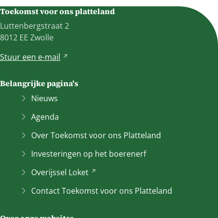
Toekomst voor ons platteland
Luttenbergstraat 2
8012 EE Zwolle
Stuur een
e-mail
V
e
r
Belangrijke pagina's
w
Nieuws
i
j
Agenda
s
Over Toekomst voor ons Platteland
t
n
Investeringen op het boerenerf
a
Overijssel
Loket
(Verwijst
a
naar
r
Contact Toekomst voor ons Platteland
een
e
andere
e
Over onze websites