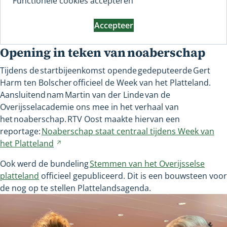
Functionele cookies accepteren
Accepteer
Opening in teken van noaberschap
Tijdens de startbijeenkomst opende gedeputeerde Gert
Harm ten Bolscher officieel de Week van het Platteland.
Aansluitend nam Martin van der Linde van de
Overijsselacademie ons mee in het verhaal van
het noaberschap. RTV Oost maakte hiervan een
reportage:
Noaberschap staat centraal tijdens Week van
het
Platteland
Verwijst
naar
Ook werd de bundeling
Stemmen van het Overijsselse
een
platteland
officieel gepubliceerd. Dit is een bouwsteen voor
andere
de nog op te stellen Plattelandsagenda.
website